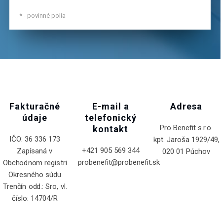
*
- povinné polia
Fakturačné
E-mail a
Adresa
údaje
telefonický
Pro Benefit s.r.o.
kontakt
IČO: 36 336 173
kpt. Jaroša 1929/49,
+421 905 569 344
Zapísaná v
020 01 Púchov
probenefit@probenefit.sk
Obchodnom registri
Okresného súdu
Trenčín odd.: Sro, vl.
číslo: 14704/R