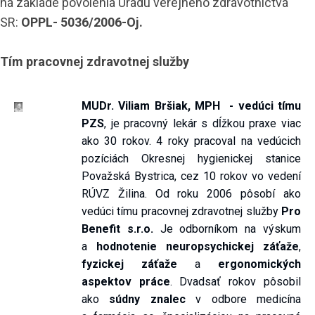
na základe povolenia Úradu verejného zdravotníctva
SR:
OPPL- 5036/2006-Oj.
Tím pracovnej zdravotnej služby
MUDr. Viliam Bršiak, MPH - vedúci tímu
PZS
, je pracovný lekár s dĺžkou praxe viac
ako 30 rokov. 4 roky pracoval na vedúcich
pozíciách Okresnej hygienickej stanice
Považská Bystrica, cez 10 rokov vo vedení
RÚVZ Žilina. Od roku 2006 pôsobí ako
vedúci tímu pracovnej zdravotnej služby
Pro
Benefit s.r.o.
Je odborníkom na výskum
a
hodnotenie neuropsychickej záťaže
,
fyzickej záťaže
a
ergonomických
aspektov práce
. Dvadsať rokov pôsobil
ako
súdny znalec
v odbore medicína