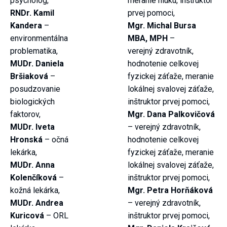
psychológ,
meranie hluku, inštruktor
RNDr. Kamil
prvej pomoci,
Kandera
–
Mgr. Michal Bursa
environmentálna
MBA, MPH​
–
problematika,
verejný zdravotník,
MUDr. Daniela
hodnotenie celkovej
Bršiaková
–
fyzickej záťaže, meranie
posudzovanie
lokálnej svalovej záťaže,
biologických
inštruktor prvej pomoci,
faktorov,
Mgr. Dana Palkovičová
MUDr. Iveta
– verejný zdravotník,
Hronská
– očná
hodnotenie celkovej
lekárka,
fyzickej záťaže, meranie
MUDr. Anna
lokálnej svalovej záťaže,
Kolenčíková
–
inštruktor prvej pomoci,
kožná lekárka,
Mgr. Petra Horňáková
MUDr. Andrea
– verejný zdravotník,
Kuricová
– ORL
inštruktor prvej pomoci,