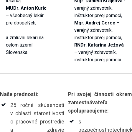
lekárka,
Mgr. Daniela Krajčová
-
MUDr. Anton Kuric
verejný zdravotník,
– všeobecný lekár
inštruktor prvej pomoci,
pre dospelých,
Mgr. Andrej Gerec
–
verejný zdravotník,
a zmluvní lekári na
inštruktor prvej pomoci,
celom území
RNDr. Katarína Ježová
Slovenska
– verejný zdravotník,
inštruktor prvej pomoci.
Naše prednosti:
Pri svojej činnosti okrem
zamestnávateľa
25 ročné skúsenosti
spolupracujeme:
v oblasti starostlivosti
o pracovné prostredie
s
a zdravie
bezpečnostnotechnic