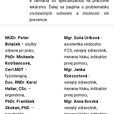
a farmácia so špecializáciou na pracovné
lekárstvo. Ďalej sa zaujíma o problematiku
civilizačných ochorení a možnosti ich
prevencie.
MUDr. Peter
Mgr. Soňa Uríková
-
Bolaček
– služby
asistentka vedúceho
zdravia pri práci,
PZS, verejný zdravotník,
PhDr. Michaela
meranie hluku, inštruktor
Kotrbancová,
prvej pomoci,
Cert.MDT
–
Mgr. Janka
fyzioterapia,
Rzeszotová
-
Doc. RNDr. Karol
verejný zdravotník,
Hatiar, CSc.
–
meranie hluku, inštruktor
ergonómia,
prvej pomoci,
PhDr. František
Mgr. Anna Ilovská
-
Skokan, PhD.
–
verejný zdravotník,